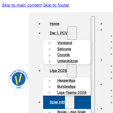
Skip to main content
Skip to footer
Home
Der 1. PCV
Vorstand
Satzung
Chronik
Unterstützer
Liga 2026
Hessenliga
Bundesliga
Liga-Teams 2026
Spiel mit!
Boule – das Spiel