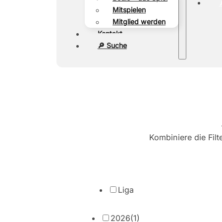
Mitspielen
Mitglied werden
Kontakt
🔎 Suche
Kombiniere die Fil
Liga
2026
(1)